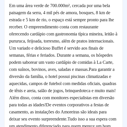
Em uma área verde de 700.000m², cercada por uma bela
paisagem da serra, 4 mil pés de amora, bosques, 8 km de
estrada e 5 km de rio, o espaço está sempre pronto para lhe
receber.
O empreendimento conta com restaurante
oferecendo cardápio com gastronomia típica mineira, leitão à
pururuca, feijoada, torresmo, além de pratos internacionais.
Um variado e delicioso Buffet é servido aos finais de
semanas, férias e feriados. Durante a semana, os hóspedes
podem saborear um vasto cardápio de comidas à La Carte,
com suínos, bovinos, aves, saladas e massas.
Para garantir a
diversão da família, o hotel possui piscinas climatizadas e
aquecidas, campos de futebol com medidas oficiais, quadras
de tênis e areia, salão de jogos, brinquedoteca e muito mais!
Além disso, conta com monitores especialistas em diversão
para todas as idades!
De eventos corporativos a festas de
casamento, as instalações do Amoreiras são ideais para
deixar seu evento surpreendente.
Tudo isso a sua espera com
um atendimento diferenciado para quem merece um bom