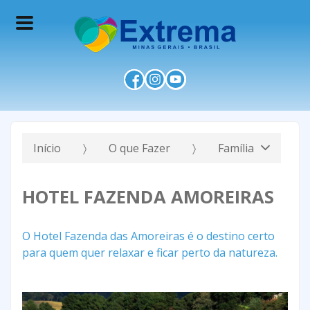
Início
O que Fazer
Família
HOTEL FAZENDA AMOREIRAS
O Hotel Fazenda das Amoreiras é o destino certo
para quem quer relaxar e ficar perto da natureza.