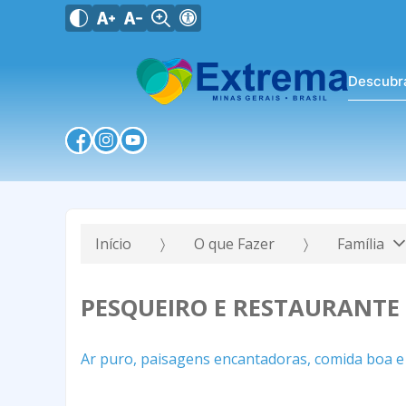
Descubr
Início
O que Fazer
Família
PESQUEIRO E RESTAURANTE 
Ar puro, paisagens encantadoras, comida boa e t