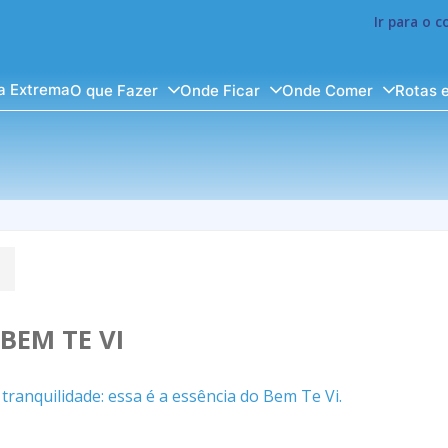
Ir para o 
a Extrema
O que Fazer
Onde Ficar
Onde Comer
Rotas 
BEM TE VI
ranquilidade: essa é a essência do Bem Te Vi.