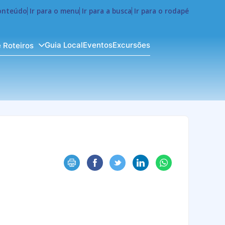
conteúdo
Ir para o menu
Ir para a busca
Ir para o rodapé
Guia Local
Eventos
Excursões
e Roteiros