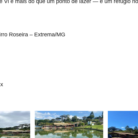
Te Vi é mais do que um ponto de lazer — é um refúgio 
airro Roseira – Extrema/MG
ix