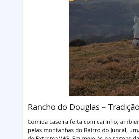
Rancho do Douglas – Tradição
Comida caseira feita com carinho, ambient
pelas montanhas do Bairro do Juncal, uma
de Extrema/MG. Em meio às paisagens da 