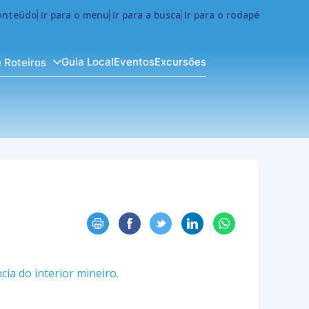
conteúdo
Ir para o menu
Ir para a busca
Ir para o rodapé
Guia Local
Eventos
Excursões
e Roteiros
ia do interior mineiro.