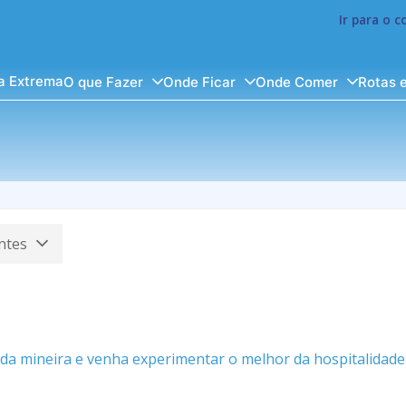
Ir para o 
a Extrema
O que Fazer
Onde Ficar
Onde Comer
Rotas 
ntes
 vida mineira e venha experimentar o melhor da hospitalidad