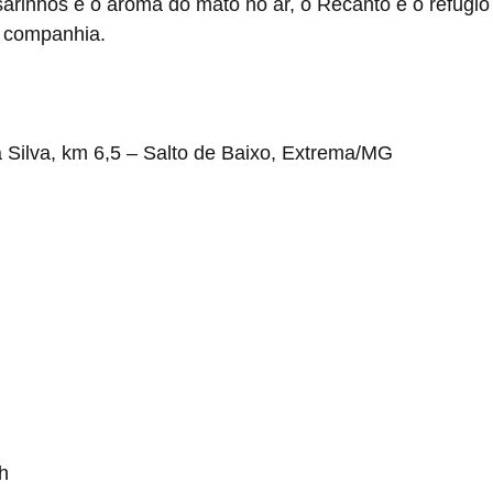
rinhos e o aroma do mato no ar, o Recanto é o refúgi
 companhia.
 Silva, km 6,5 – Salto de Baixo, Extrema/MG
h