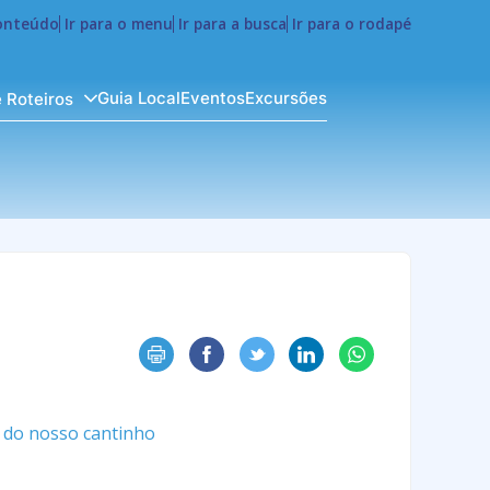
conteúdo
Ir para o menu
Ir para a busca
Ir para o rodapé
Guia Local
Eventos
Excursões
e Roteiros
e do nosso cantinho