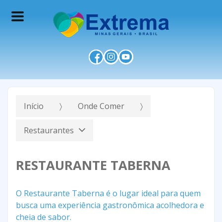
Início
Onde Comer
Restaurantes
RESTAURANTE TABERNA
O Restaurante Taberna é o lugar ideal para quem
busca uma experiência gastronômica acolhedora e
cheia de sabor.